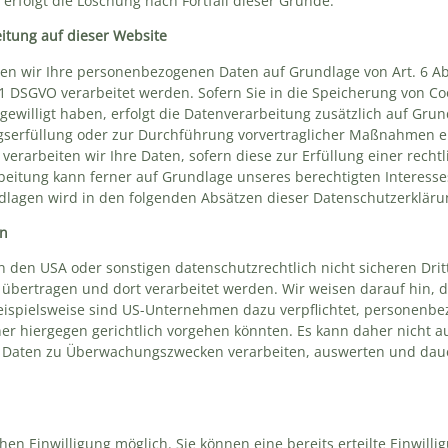
erfolgt die Löschung nach Fortfall dieser Gründe.
itung auf dieser Website
ten wir Ihre personenbezogenen Daten auf Grundlage von Art. 6 Abs.
1 DSGVO verarbeitet werden. Sofern Sie in die Speicherung von Coo
ingewilligt haben, erfolgt die Datenverarbeitung zusätzlich auf Gru
ragserfüllung oder zur Durchführung vorvertraglicher Maßnahmen er
verarbeiten wir Ihre Daten, sofern diese zur Erfüllung einer rechtl
rbeitung kann ferner auf Grundlage unseres berechtigten Interesses 
undlagen wird in den folgenden Absätzen dieser Datenschutzerkläru
en
den USA oder sonstigen datenschutzrechtlich nicht sicheren Dritt
übertragen und dort verarbeitet werden. Wir weisen darauf hin, d
eispielsweise sind US-Unternehmen dazu verpflichtet, personenb
er hiergegen gerichtlich vorgehen könnten. Es kann daher nicht 
en Daten zu Überwachungszwecken verarbeiten, auswerten und daue
en Einwilligung möglich. Sie können eine bereits erteilte Einwillig