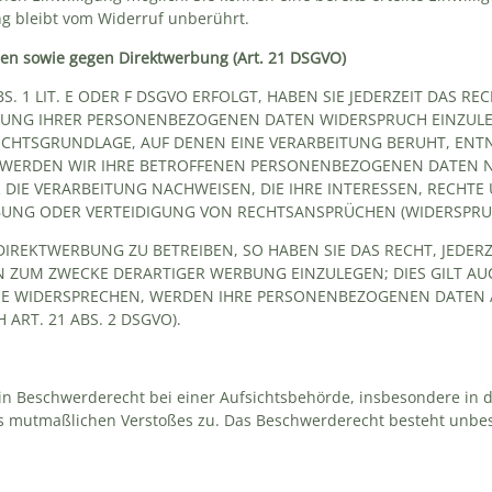
ng bleibt vom Widerruf unberührt.
en sowie gegen Direktwerbung (Art. 21 DSGVO)
1 LIT. E ODER F DSGVO ERFOLGT, HABEN SIE JEDERZEIT DAS REC
TUNG IHRER PERSONENBEZOGENEN DATEN WIDERSPRUCH EINZULEGE
RECHTSGRUNDLAGE, AUF DENEN EINE VERARBEITUNG BERUHT, ENT
WERDEN WIR IHRE BETROFFENEN PERSONENBEZOGENEN DATEN NIC
IE VERARBEITUNG NACHWEISEN, DIE IHRE INTERESSEN, RECHTE 
UNG ODER VERTEIDIGUNG VON RECHTSANSPRÜCHEN (WIDERSPRUCH
REKTWERBUNG ZU BETREIBEN, SO HABEN SIE DAS RECHT, JEDERZ
ZUM ZWECKE DERARTIGER WERBUNG EINZULEGEN; DIES GILT AUCH
SIE WIDERSPRECHEN, WERDEN IHRE PERSONENBEZOGENEN DATEN
RT. 21 ABS. 2 DSGVO).
in Beschwerderecht bei einer Aufsichtsbehörde, insbesondere in d
des mutmaßlichen Verstoßes zu. Das Beschwerderecht besteht unbe