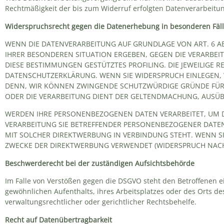
Rechtmäßigkeit der bis zum Widerruf erfolgten Datenverarbeitu
Widerspruchsrecht gegen die Datenerhebung in besonderen Fäll
WENN DIE DATENVERARBEITUNG AUF GRUNDLAGE VON ART. 6 ABS. 
IHRER BESONDEREN SITUATION ERGEBEN, GEGEN DIE VERARBEI
DIESE BESTIMMUNGEN GESTÜTZTES PROFILING. DIE JEWEILIGE 
DATENSCHUTZERKLÄRUNG. WENN SIE WIDERSPRUCH EINLEGEN, 
DENN, WIR KÖNNEN ZWINGENDE SCHUTZWÜRDIGE GRÜNDE FÜR D
ODER DIE VERARBEITUNG DIENT DER GELTENDMACHUNG, AUSÜB
WERDEN IHRE PERSONENBEZOGENEN DATEN VERARBEITET, UM DI
VERARBEITUNG SIE BETREFFENDER PERSONENBEZOGENER DATEN 
MIT SOLCHER DIREKTWERBUNG IN VERBINDUNG STEHT. WENN 
ZWECKE DER DIREKTWERBUNG VERWENDET (WIDERSPRUCH NACH A
Beschwerde­recht bei der zuständigen Aufsichts­behörde
Im Falle von Verstößen gegen die DSGVO steht den Betroffenen e
gewöhnlichen Aufenthalts, ihres Arbeitsplatzes oder des Orts 
verwaltungsrechtlicher oder gerichtlicher Rechtsbehelfe.
Recht auf Daten­übertrag­barkeit