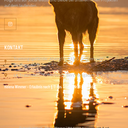
Folge uns auf Social Media und bleibe bei unseren neuen Projekten
auf dem laufenden.
KONTAKT
Trainingsgelände: Aberg11, 83355 Grabenstätt
(Wolkersdorf)
LK Traunstein, Rosenheim, Berchtesgaden & Umgebung
Helena Wimmer – Erlaubnis nach § 11 Abs. 1 Satz 1 Nr. 8 f TierSchG