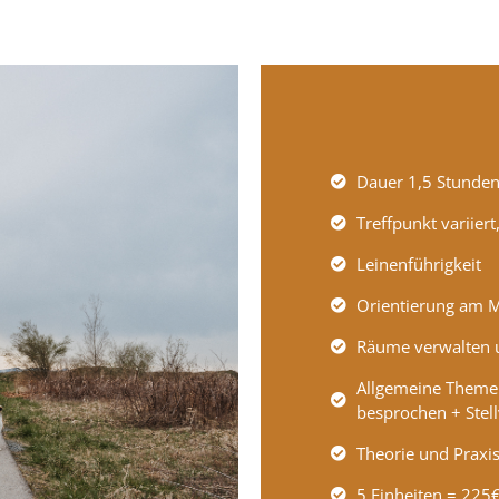
Dauer 1,5 Stunde
Treffpunkt variier
Leinenführigkeit
Orientierung am M
Räume verwalten 
Allgemeine Theme
besprochen + Stell
Theorie und Praxi
5 Einheiten = 225