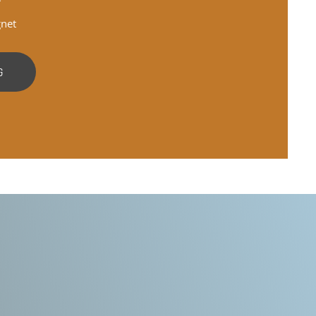
gnet
G