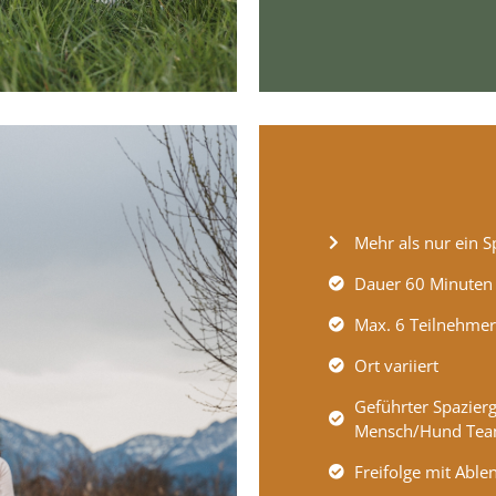
Mehr als nur ein S
Dauer 60 Minuten
Max. 6 Teilnehmer
Ort variiert
Geführter Spazier
Mensch/Hund Te
Freifolge mit Able