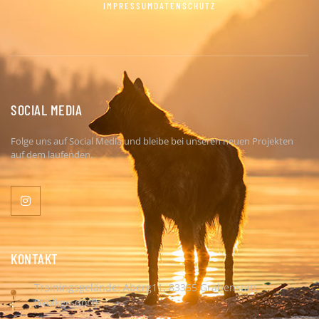
IMPRESSUM
DATENSCHUTZ
SOCIAL MEDIA
Folge uns auf Social Media und bleibe bei unseren neuen Projekten
auf dem laufenden.
KONTAKT
Trainingsgelände: Aberg11, 83355 Grabenstätt
(Wolkersdorf)