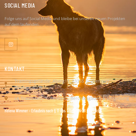
SOCIAL MEDIA
Folge uns auf Social Media und bleibe bei unseren neuen Projekten
auf dem laufenden.
KONTAKT
Trainingsgelände: Aberg11, 83355 Grabenstätt
(Wolkersdorf)
LK Traunstein, Rosenheim, Berchtesgaden & Umgebung
Helena Wimmer – Erlaubnis nach § 11 Abs. 1 Satz 1 Nr. 8 f TierSchG